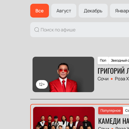
Все
Август
Декабрь
Январ
Поп
Звездный 
ГРИГОРИЙ 
Сочи
Роза 
12+
Популярное
Co
КАМЕДИ НА
Сочи
Роза 