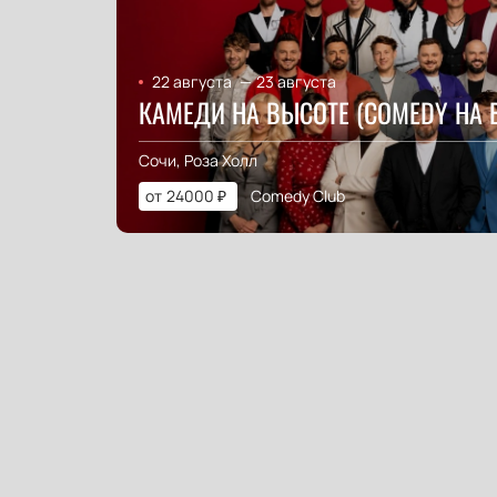
22 августа
—
23 августа
КАМЕДИ НА ВЫСОТЕ (COMEDY НА 
Сочи, Роза Холл
от
24000
₽
Comedy Club