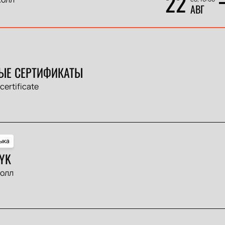
22
АВГ
ЫЕ СЕРТИФИКАТЫ
 certificate
ыка
YK
Холл