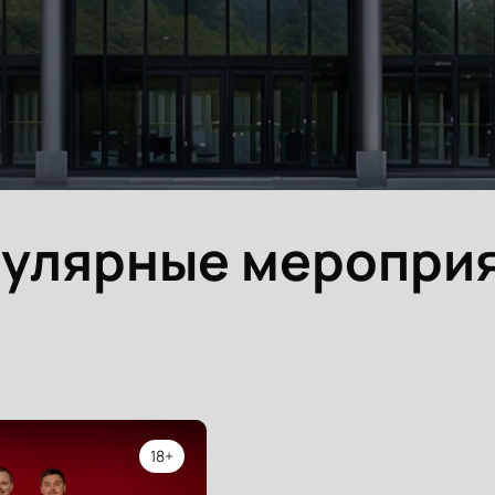
улярные меропри
18+