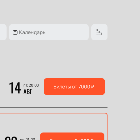
14
пт, 20:00
Билеты от
7000
₽
АВГ
вс, 21:00