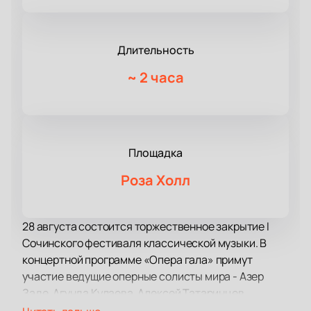
Длительность
~
2 часа
Площадка
Роза Холл
28 августа состоится торжественное закрытие I
Сочинского фестиваля классической музыки. В
концертной программе «Опера гала» примут
участие ведущие оперные солисты мира - Азер
Заде, Агунда Кулаева, Алексей Татаринцев,
Екатерина Сергеева, Сергей Скороходов, Анна