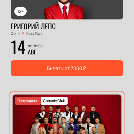
12+
ГРИГОРИЙ ЛЕПС
Сочи
Роза Холл
14
пт, 20:00
АВГ
Билеты от
7000
₽
Популярное
Comedy Club