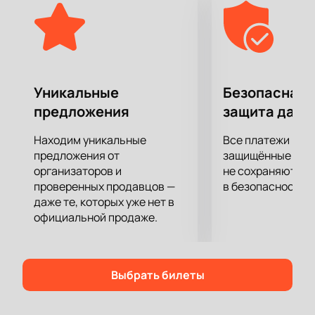
Если вы хотите полностью отвлечься и сбросить с
себя груз повседневных забот спектакль "Три кота:
с Новым годом!" поможет вам в этом. Вас ждет
полное погружение в сюжет, огромное
удовольствие от актерской игры, декораций,
костюмов и музыкального сопровождения.
Уникальные
Безопасная 
Приятного просмотра!
предложения
защита данн
Находим уникальные
Все платежи про
предложения от
защищённые шлю
организаторов и
не сохраняются 
проверенных продавцов —
в безопасности.
даже те, которых уже нет в
официальной продаже.
Выбрать билеты