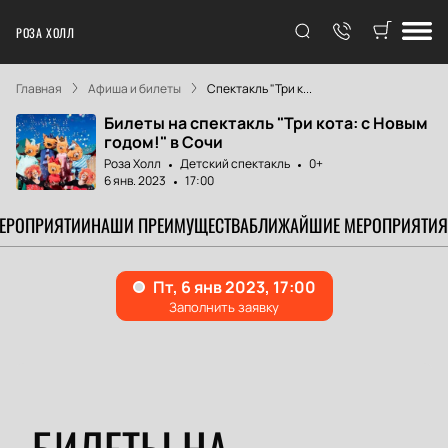
РОЗА ХОЛЛ
Главная
Афиша и билеты
Спектакль "Три к...
Билеты на спектакль "Три кота: с Новым
годом!" в Сочи
Роза Холл
Детский спектакль
0+
6 янв. 2023
17:00
МЕРОПРИЯТИИ
НАШИ ПРЕИМУЩЕСТВА
БЛИЖАЙШИЕ МЕРОПРИЯТИЯ