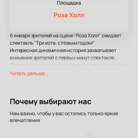
Площадка
Роза Холл
6 января зрителей на сцене “Роза Холл” ожидает
спектакль "Три кота: с Новым годом!"
Интересная динамичная история захватывает
внимание зрителей с первых минут спектакля.
Поверьте, вы не сможете оторвать глаз от сцены ни
на одну минуту! Развитие сюжета и его
Читать дальше...
хитросплетения заставят вас пристально следить
за судьбой героев и их переживаниями.
Уверены, что вы не единожды за время просмотра
Почему выбирают нас
спросите себя «А что будет дальше?» или «А как
поступил бы я?». В этой постановке тонко
Нам важно, чтобы у вас остались только яркие
переплетены сопереживание, сочувствие, а также
впечатления
победа вечных ценностей над ценностями
временными и кажущимися.