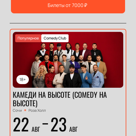
Билеты от
7000
₽
Популярное
Comedy Club
18+
КАМЕДИ НА ВЫСОТЕ (COMEDY НА
ВЫСОТЕ)
Сочи
Роза Холл
22
23
АВГ
АВГ