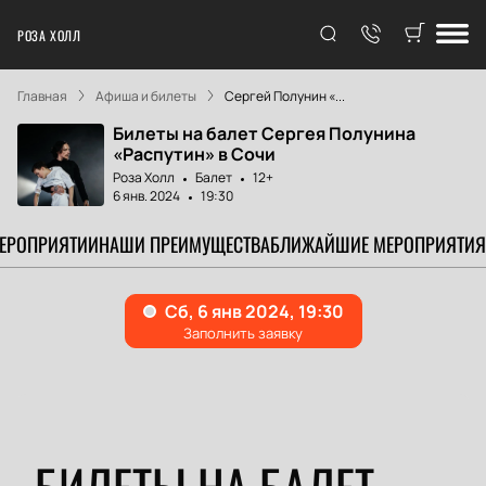
РОЗА ХОЛЛ
Главная
Афиша и билеты
Сергей Полунин «...
Билеты на балет Сергея Полунина
«Распутин» в Сочи
Роза Холл
Балет
12+
6 янв. 2024
19:30
МЕРОПРИЯТИИ
НАШИ ПРЕИМУЩЕСТВА
БЛИЖАЙШИЕ МЕРОПРИЯТИЯ