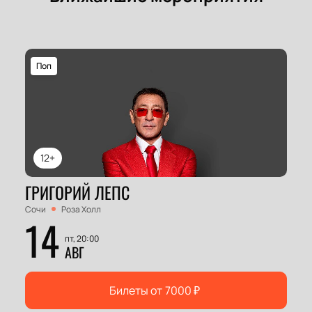
Поп
12+
ГРИГОРИЙ ЛЕПС
Сочи
Роза Холл
14
пт, 20:00
АВГ
Билеты от
7000
₽