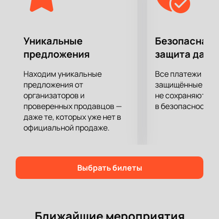
шанс стать частью аудитории, которая ценит
честный и актуальный юмор. На нашем сайте вы
найдете всю необходимую информацию о шоу и
сможете быстро оформить покупку билетов.
Уникальные
Безопасная 
Посетите «Женский стендап» в Роза Холле и
предложения
защита данн
убедитесь, что женский юмор может быть не
только смешным, но и по-настоящему глубоким и
Находим уникальные
Все платежи про
актуальным.
предложения от
защищённые шлю
организаторов и
не сохраняются 
проверенных продавцов —
в безопасности.
даже те, которых уже нет в
официальной продаже.
Выбрать билеты
Ближайшие мероприятия