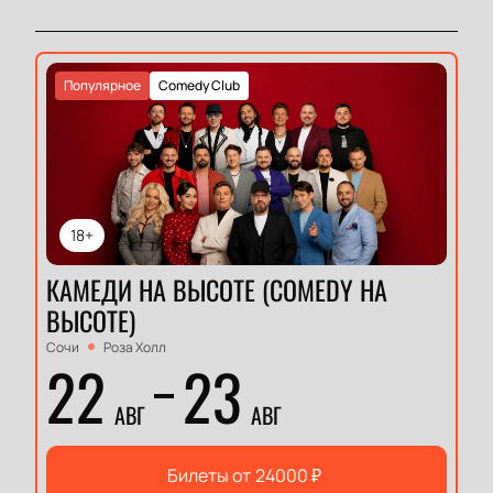
Популярное
Comedy Club
18+
КАМЕДИ НА ВЫСОТЕ (COMEDY НА
ВЫСОТЕ)
Сочи
Роза Холл
22
23
АВГ
АВГ
Билеты от
24000
₽