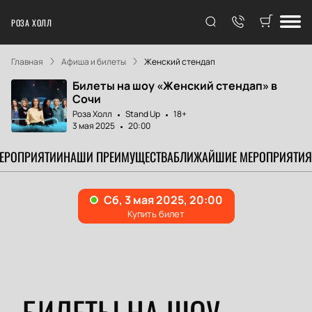
РОЗА ХОЛЛ
Главная
Афиша и билеты
Женский стендап
Билеты на шоу «Женский стендап» в
Сочи
Роза Холл
Stand Up
18+
3 мая 2025
20:00
МЕРОПРИЯТИИ
НАШИ ПРЕИМУЩЕСТВА
БЛИЖАЙШИЕ МЕРОПРИЯТИЯ