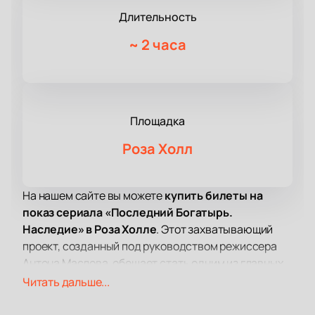
Длительность
~
2 часа
Площадка
Роза Холл
На нашем сайте вы можете
купить билеты на
показ сериала «Последний Богатырь.
Наследие» в Роза Холле
. Этот захватывающий
проект, созданный под руководством режиссера
Антона Маслова, обещает стать одним из главных
событий года. Сценарий написан командой
Читать дальше...
талантливых авторов: Василием Куценко,
Виталием Шляппо, Асланбеком Сокуровым,