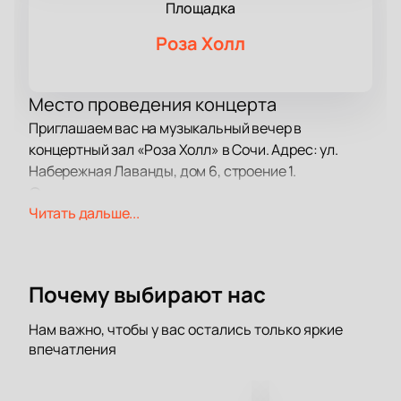
Площадка
Роза Холл
Место проведения концерта
Приглашаем вас на музыкальный вечер в
концертный зал «Роза Холл» в Сочи. Адрес: ул.
Набережная Лаванды, дом 6, строение 1.
О концерте
Читать дальше...
Александр Иванов и группа «Рондо» давно стали
любимцами слушателей. Они исполняют
известные композиции, среди которых «Бледный
бармен», «Я буду помнить», «Боже, какой пустяк!» и
Почему выбирают нас
другие. Каждый их выход на сцену превращается в
настоящее шоу с живым исполнением и особой
Нам важно, чтобы у вас остались только яркие
атмосферой. Гости легко погружаются в знакомые
впечатления
мелодии и получают яркие впечатления от каждого
номера.