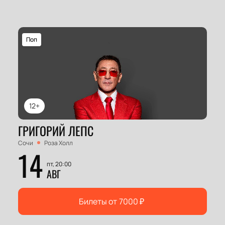
Поп
12+
ГРИГОРИЙ ЛЕПС
Сочи
Роза Холл
14
пт, 20:00
АВГ
Билеты от
7000
₽