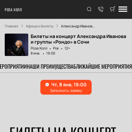
РОЗА ХОЛЛ
Главная
Афиша и билеты
Александр Иванов...
Билеты на концерт Александра Иванова
и группы «Рондо» в Сочи
Роза Холл
Рок
12+
8 янв.
19:00
МЕРОПРИЯТИИ
НАШИ ПРЕИМУЩЕСТВА
БЛИЖАЙШИЕ МЕРОПРИЯТИЯ