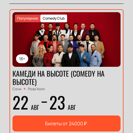
Популярное
Comedy Club
18+
КАМЕДИ НА ВЫСОТЕ (COMEDY НА
ВЫСОТЕ)
Сочи
Роза Холл
22
23
АВГ
АВГ
Билеты от
24000
₽