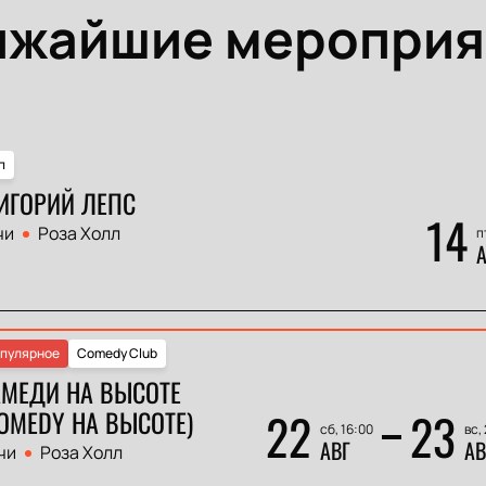
ижайшие мероприя
п
ИГОРИЙ ЛЕПС
14
чи
Роза Холл
п
А
пулярное
Comedy Club
АМЕДИ НА ВЫСОТЕ
22
23
OMEDY НА ВЫСОТЕ)
сб, 16:00
вс,
АВГ
АВ
чи
Роза Холл