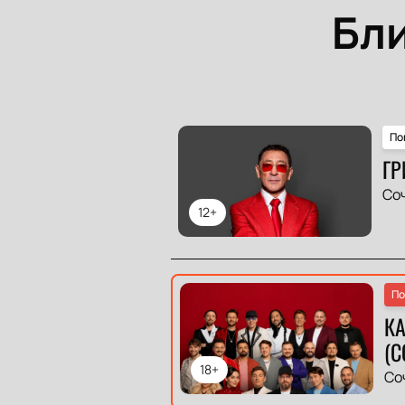
Бл
По
ГР
Со
12+
По
К
(C
18+
Со