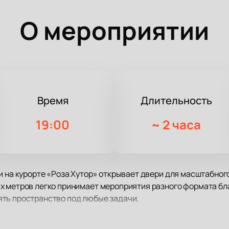
О мероприятии
Время
Длительность
19:00
~
2 часа
и на курорте «Роза Хутор» открывает двери для масштабно
х метров легко принимает мероприятия разного формата б
ть пространство под любые задачи.