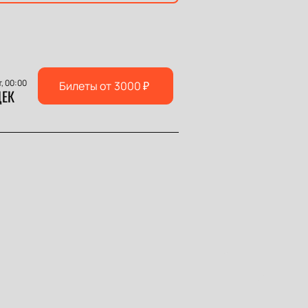
т, 00:00
Билеты от
3000
₽
ЕК