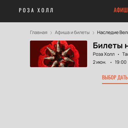
АФИШ
РОЗА ХОЛЛ
Главная
Афиша и билеты
Наследие Вели
Билеты н
Роза Холл
Та
2 июн.
19:00
ВЫБОР ДАТЫ