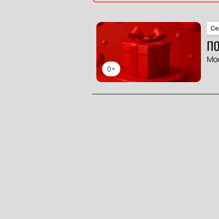
Се
ПО
Мо
0+