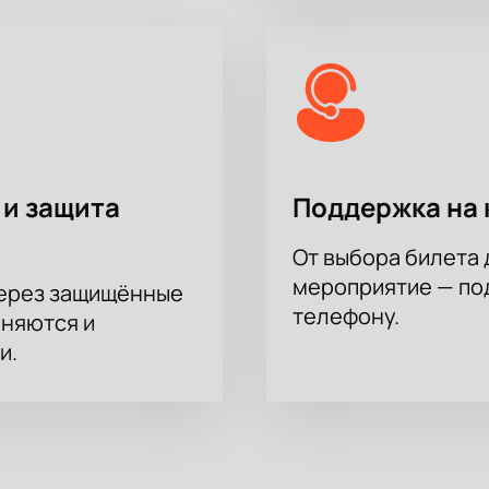
 и защита
Поддержка на 
От выбора билета 
мероприятие — под
через защищённые
телефону.
аняются и
и.