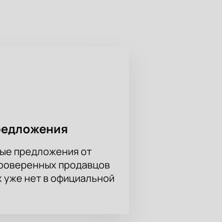
иняют классическую школу,
тепи: нежная, сильная,
ером. Музыка известных
ы Казахстана. Гости услышат
-композиции группы HASSAK.
в. На сайте легко подобрать
нный билет. Также можно
опросы.
редложения
ые предложения от
проверенных продавцов
х уже нет в официальной
я это незабываемое событие!