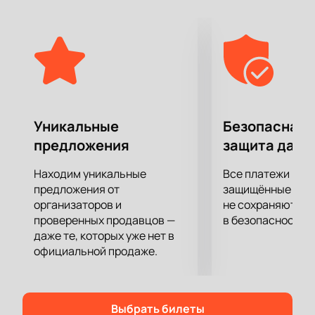
исполнение композиций вместе с
симфоническим оркестром. Переосмысление
музыки с помощью классического звучания
скрипичных инструментов, непревзойденный
вокал и безудержный драйв — все это ждет
зрителей на новом грандиозном шоу NewBest.
Уникальные
Безопасная 
предложения
защита данн
Находим уникальные
Все платежи про
предложения от
защищённые шлю
организаторов и
не сохраняются 
проверенных продавцов —
в безопасности.
даже те, которых уже нет в
официальной продаже.
Выбрать билеты