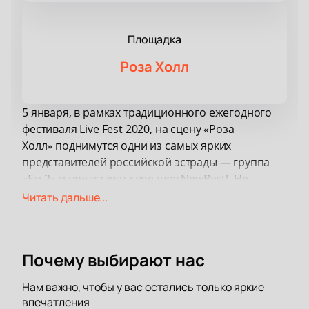
Площадка
Роза Холл
5 января, в рамках традиционного ежегодного
фестиваля Live Fest 2020, на сцену «Роза
Холл»
поднимутся одни из самых ярких
представителей российской эстрады — группа
«Би-2» и представят свое шоу NewBest! Не
упустите возможность провести новогодние
Читать дальше...
праздники в компании любимой артиста!
Группа Би-2 — один из самых популярных рок-
коллективов в России. Неизменные участники
Почему выбирают нас
коллектива — Шура Би-2 и Лёва Би-2 каждый раз
удивляют своих поклонников новым прочтением
Нам важно, чтобы у вас остались только яркие
своей музыки. Из последних открытий —
впечатления