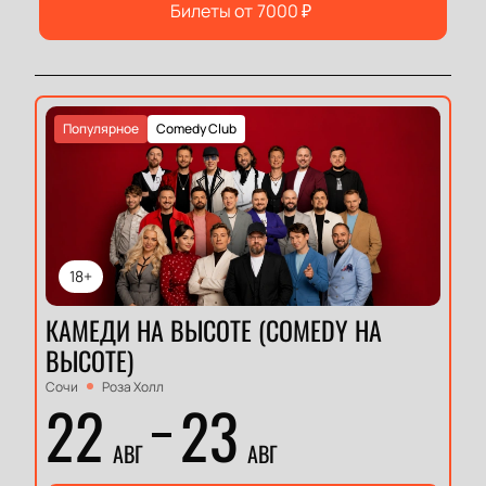
Билеты от
7000
₽
Популярное
Comedy Club
18+
КАМЕДИ НА ВЫСОТЕ (COMEDY НА
ВЫСОТЕ)
Сочи
Роза Холл
22
23
АВГ
АВГ