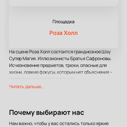
Площадка
Роза Холл
На сцене Роза Холл состоится грандиозное Шоу
Супер Магия. Иллюзионисты Братья Сафроновы.
Исчезновение предметов, трюки, опасные для
жизни, ловкие фокусы, которым нет объяснения –
все это ожидает вас в этом шоу.
Выступления артистов погружают в параллельную
Читать дальше...
реальность, ведь происходящему на сцене просто
невозможно поверить!
На ваших глазах будут происходить настоящие
Почему выбирают нас
чудеса, а свет, звук и яркие сценические эффекты
создадут ощущение полного погружения в мир тайн
Нам важно, чтобы у вас остались только яркие
и загадок параллельной вселенной.