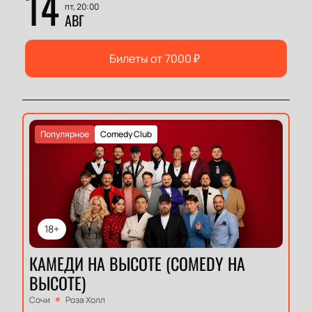
14
пт, 20:00
АВГ
Билеты от
7000
₽
Популярное
Comedy Club
18+
КАМЕДИ НА ВЫСОТЕ (COMEDY НА
ВЫСОТЕ)
Сочи
Роза Холл