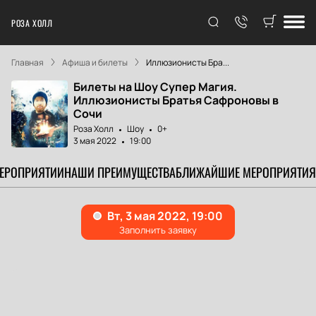
РОЗА ХОЛЛ
Главная
Афиша и билеты
Иллюзионисты Бра...
Билеты на Шоу Супер Магия.
Иллюзионисты Братья Сафроновы в
Сочи
Роза Холл
Шоу
0+
3 мая 2022
19:00
МЕРОПРИЯТИИ
НАШИ ПРЕИМУЩЕСТВА
БЛИЖАЙШИЕ МЕРОПРИЯТИЯ