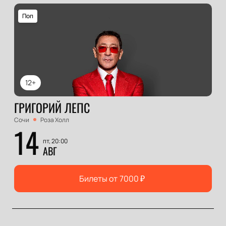
Поп
12+
ГРИГОРИЙ ЛЕПС
Сочи
Роза Холл
14
пт, 20:00
АВГ
Билеты от
7000
₽