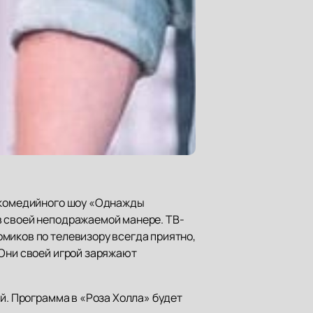
ы комедийного шоу «Однажды
в своей неподражаемой манере. ТВ-
миков по телевизору всегда приятно,
 Они своей игрой заряжают
й. Программа в «Роза Холла» будет