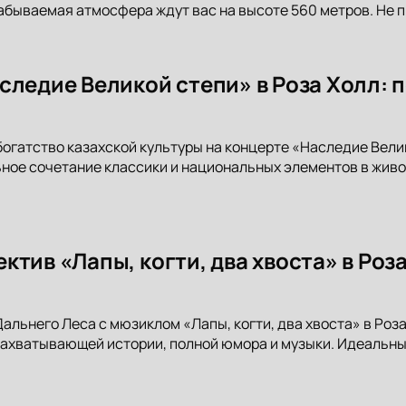
абываемая атмосфера ждут вас на высоте 560 метров. Не п
следие Великой степи» в Роза Холл: 
богатство казахской культуры на концерте «Наследие Велик
ное сочетание классики и национальных элементов в живоп
ктив «Лапы, когти, два хвоста» в Роз
Дальнего Леса с мюзиклом «Лапы, когти, два хвоста» в Роза
захватывающей истории, полной юмора и музыки. Идеальный