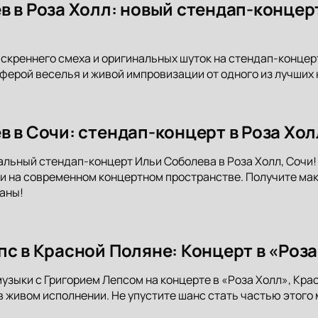
в в Роза Холл: новый стендап-концер
искреннего смеха и оригинальных шуток на стендап-концерт
ерой веселья и живой импровизации от одного из лучших 
в в Сочи: стендап-концерт в Роза Хол
альный стендап-концерт Ильи Соболева в Роза Холл, Сочи!
 на современном концертном пространстве. Получите мак
аны!
пс в Красной Поляне: Концерт в «Роз
музыки с Григорием Лепсом на концерте в «Роза Холл», Кра
 живом исполнении. Не упустите шанс стать частью этого