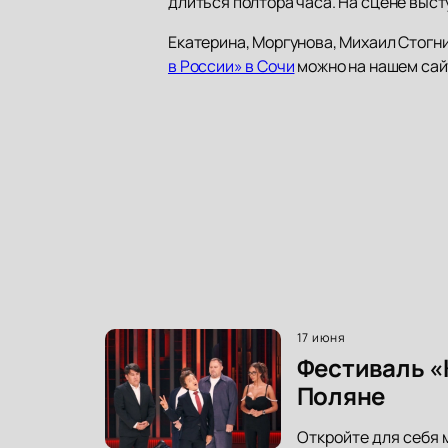
длиться полтора часа. На сцене выст
Екатерина, Моргунова, Михаил Стогн
в России» в Сочи
можно на нашем сай
17 июня
Фестиваль «
Поляне
Откройте для себя 