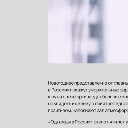
Новогоднее представление от главны
в России» покажут уморительные зар
шоу на сцене произведёт большое вп
но увидеть их вживую приятнее вдво
позитивом, наполняют зал атмосферо
«Однажды в России» около пяти лет у