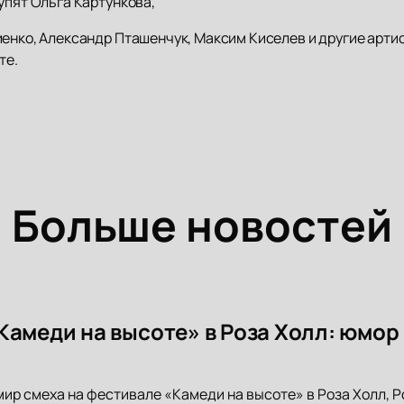
упят Ольга Картункова,
иенко, Александр Пташенчук, Максим Киселев и другие арти
те.
Больше новостей
Камеди на высоте» в Роза Холл: юмор
мир смеха на фестивале «Камеди на высоте» в Роза Холл, Р