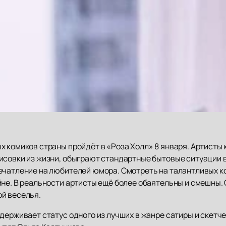
х комиков страны пройдёт в «Роза Холл» 8 января. Артист
исовки из жизни, обыграют стандартные бытовые ситуации 
ечатление на любителей юмора. Смотреть на талантливых ко
йне. В реальности артисты ещё более обаятельны и смешны.
й веселья.
держивает статус одного из лучших в жанре сатиры и скетче