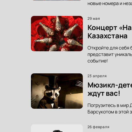
новые номера и нез
29 мая
Концерт «На
Казахстана
Откройте для себя 
представит уникаль
событие!
23 апреля
Мюзикл-дете
ждут вас!
Погрузитесь в мир 
Барсукотом в этой 
26 февраля