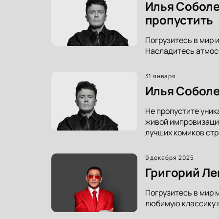
Илья Соболе
пропустить
Погрузитесь в мир 
Насладитесь атмосф
31 января
Илья Соболе
Не пропустите уник
живой импровизации
лучших комиков стр
9 декабря 2025
Григорий Ле
Погрузитесь в мир 
любимую классику в