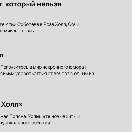
т, который нельзя
е Ильи Соболева в Роза Холл, Сочи.
комиков страны.
л
 Погрузитесь в мир искреннего юмора и
симум удовольствия от вечера с одним из
а Холл»
сная Поляна. Услышьте новые хиты и
 музыкального события!