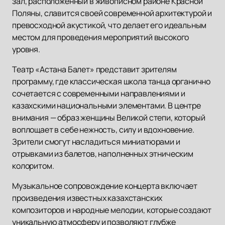
зал, расположенный в живописном районе Красной
Поляны, славится своей современной архитектурой и
превосходной акустикой, что делает его идеальным
местом для проведения мероприятий высокого
уровня.
Театр «Астана Балет» представит зрителям
программу, где классическая школа танца органично
сочетается с современными направлениями и
казахскими национальными элементами. В центре
внимания — образ женщины Великой степи, который
воплощает в себе нежность, силу и вдохновение.
Зрители смогут насладиться миниатюрами и
отрывками из балетов, наполненных этническим
колоритом.
Музыкальное сопровождение концерта включает
произведения известных казахстанских
композиторов и народные мелодии, которые создают
уникальную атмосферу и позволяют глубже