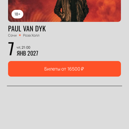
18+
PAUL VAN DYK
Сочи
Роза Холл
7
чт, 21:00
ЯНВ 2027
Билеты от
16500
₽