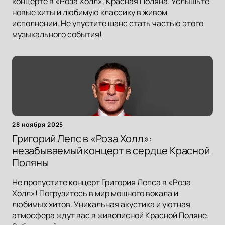
концерте в «Роза Холл», Красная Поляна. Услышьте
новые хиты и любимую классику в живом
исполнении. Не упустите шанс стать частью этого
музыкального события!
28 ноября 2025
Григорий Лепс в «Роза Холл»:
незабываемый концерт в сердце Красной
Поляны
Не пропустите концерт Григория Лепса в «Роза
Холл»! Погрузитесь в мир мощного вокала и
любимых хитов. Уникальная акустика и уютная
атмосфера ждут вас в живописной Красной Поляне.