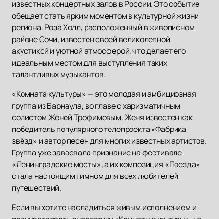
известных концертных залов в России. Это событие
обещает стать ярким моментом в культурной жизни
региона. Роза Холл, расположенный в живописном
районе Сочи, известен своей великолепной
акустикой и уютной атмосферой, что делает его
идеальным местом для выступления таких
талантливых музыкантов.
«Комната культуры» — это молодая и амбициозная
группа из Барнаула, во главе с харизматичным
солистом Женей Трофимовым. Женя известен как
победитель популярного телепроекта «Фабрика
звёзд» и автор песен для многих известных артистов.
Группа уже завоевала признание на фестивале
«Ленинградские мосты», а их композиция «Поезда»
стала настоящим гимном для всех любителей
путешествий.
Если вы хотите насладиться живым исполнением и